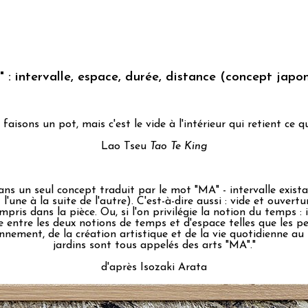
 : intervalle, espace, durée, distance (concept japo
s faisons un pot, mais c'est le vide à l'intérieur qui retient ce 
Lao Tseu
Tao Te King
ans un seul concept traduit par le mot "MA" - intervalle exist
t l'une à la suite de l'autre). C'est-à-dire aussi : vide et ouv
ris dans la pièce. Ou, si l'on privilégie la notion du temps :
e entre les deux notions de temps et d'espace telles que les 
ment, de la création artistique et de la vie quotidienne au poi
jardins sont tous appelés des arts "MA"."
d'après Isozaki Arata